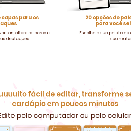
 capas para os
20 opções de pal
taques
para você se 
oritas, altere as cores e
Escolha a sua paleta de 
eus destaques
seu mater
57,90
R$67,9
uuuito fácil de editar, transforme s
cardápio em poucos minutos
Edite pelo computador ou pelo celular