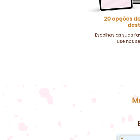
20 opções de
des
Escolhas as suas fav
use nos s
R$
Mu