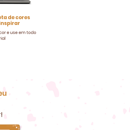
eta de cores
inspirar
cor e use em todo
ial
0
eu
!