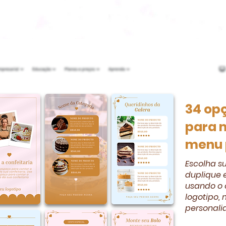
34 op
para 
menu 
Escolha s
duplique 
usando o 
logotipo,
personali