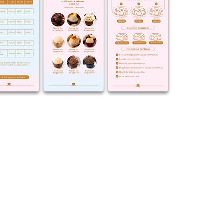
gue seu cardápio para o dia a dia c
smo, ideal para confeiteiras que d