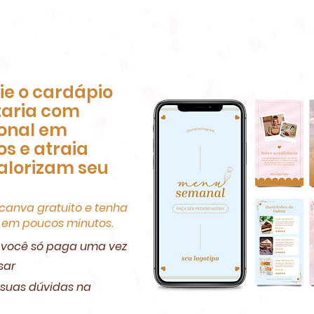
rie o cardápio
taria com
ional em
s e atraia
valorizam seu
 canva gratuito e tenha
l em poucos minutos.
 você só paga uma vez
sar
r suas dúvidas na