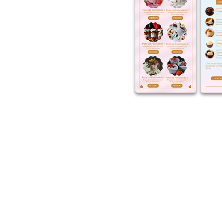
Divul
profissionali