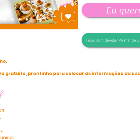
Eu quer
Ficou com dúvida? Me mande u
ino.
a gratuito, prontinho para colocar as informações da su
?
es;
;
s;
unino;