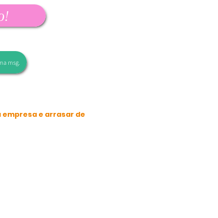
o!
ma msg.
a empresa e arrasar de