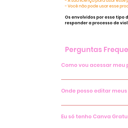
- A sua licença para usar esse p
- Você não pode usar esse produ
Os envolvidos por esse tipo 
responder a processo de viol
Perguntas Frequ
Como vou acessar meu 
Após a confirmação de paga
material. Você poderá acess
Onde posso editar meus
bônus extras são liberados 8
Você vai editar seus templat
Eu só tenho Canva Gratu