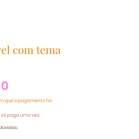
vel com tema
00
im que o pagamento for
 só paga uma vez;
 dúvidas;