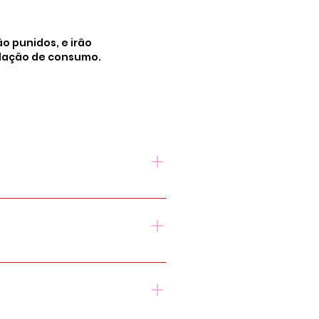
o punidos, e irão
islação de consumo.
ma terá acesso todo a
r lugar do mundo. Alguns