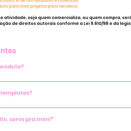
roduto é de uso exclusivo e individual;
to para criar projetos para terceiros;
de atividade, seja quem comercializa, ou quem compra, serã
ação de direitos autorais conforme a Lei 9.610/98 e da leg
entes
produto?
mento você receberá um e-mail com o link da platafor
ar a plataforma do computador e do celular, de qualque
 templates?
 dias após a compra!
es pelo Canva.
ito, serve pra mim?"