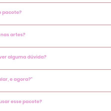
nsando ser acessível para todas, por isso é super possíve
o pacote?
mplates são personalizáveis.
 nas artes?
ão suas e você pode personalizar como quiser, dentro 
iver alguma dúvida?
o para comentários, todas suas dúvidas serão respondi
lar, e agora?"
acessar seu material me mande um e-mail para camomi
om o link dos materiais.
usar esse pacote?