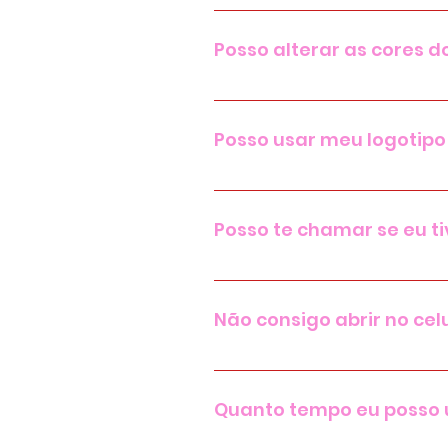
Logico, fiz exclusivamente pe
Posso alterar as cores d
Simmm, com certeza, esses te
Posso usar meu logotipo
Pode sim senhora, as artes s
Posso te chamar se eu t
Na plataforma temos o espaç
Não consigo abrir no celu
Se não estiver conseguindo 
até 24h entrarei em contato c
Quanto tempo eu posso 