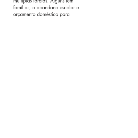
múltiplas tarefas. Alguns têm 
famílias, o abandono escolar e 
orçamento doméstico para 
trabalhar, bem como os seus 
trabalhos do dia. Eles também 
têm a capacidade única de 
manter sua vida pessoal na 
porta e trabalhar duro e farão o 
que for preciso para ter sucesso.
É emocionante ser uma mulher 
nos negócios hoje em dia, o 
mundo é sua ostra e seus sonhos 
podem ser uma realidade.
EMPREENDEDORISMO
MOTIVAÇÃO
DESENVOLVIMENTO PESSOAL