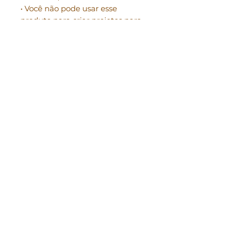
• Você não pode usar esse
produto para criar projetos para
terceiros;
Os envolvidos por esse tipo de
atividade, seja quem
comercializa, ou quem
compra, serão punidos, e irão
responder a processo de
violação de direitos
autorais conforme a Lei
9.610/98 e da legislação de
consumo.
Perguntas
frequentes