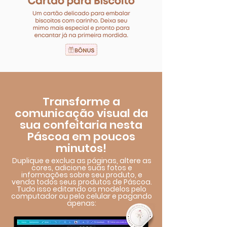
Transforme a
comunicação visual da
sua confeitaria nesta
Páscoa em poucos
minutos!
Duplique e exclua as páginas, altere as
cores, adicione suas fotos e
informações sobre seu produto, e
venda todos seus produtos de Páscoa.
Tudo isso editando os modelos pelo
computador ou pelo celular e pagando
apenas: