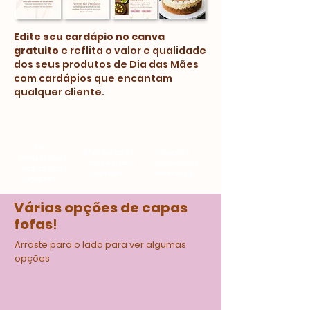
Edite seu cardápio no canva
gratuito
e reflita o valor e qualidade
dos seus produtos de Dia das Mães
com cardápios que encantam
qualquer cliente.
Zero
Mini curso de
Suporte
mensalidade
como editar o
individual no
você só paga
material;
whatsapp;
uma vez;
Várias opções de capas
fofas
!
Arraste para o lado para ver algumas
opções