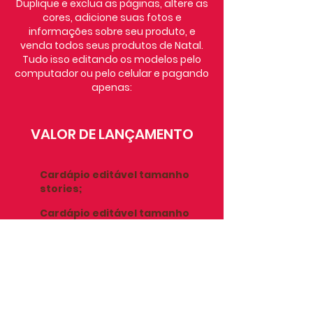
Duplique e exclua as páginas, altere as
cores, adicione suas fotos e
informações sobre seu produto, e
venda todos seus produtos de Natal.
Tudo isso editando os modelos pelo
computador ou pelo celular e pagando
apenas:
VALOR DE LANÇAMENTO
Cardápio editável tamanho
stories;
Cardápio editável tamanho
feed 1080x1080;
Cardápio editável tamanho
feed 1080x1350;
Aulas de como editar o material;