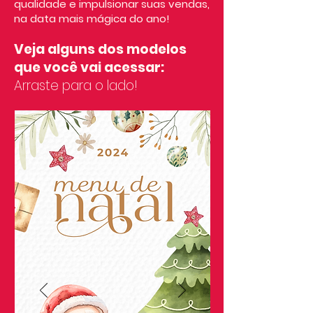
qualidade e impulsionar suas vendas,
na data mais mágica do ano!
Veja alguns dos modelos
que você vai acessar:
Arraste para o lado!