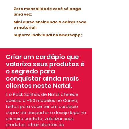
Zero mensalidade você só paga
uma vez;
Mini curso ensinando a editar todo
o material;
Suporte individual no whatsapp;
Criar um cardápio que
valoriza seus produtos é
o segredo para
conquistar ainda mais
clientes neste Natal.
E o Pack Sonhos de Natal oferece
acesso a +50 modelos no Canva,
feitos para você ter um cardápio
capaz de despertar o desejo logo no
primeiro contato, valorizar seus
produtos, atrair clientes de