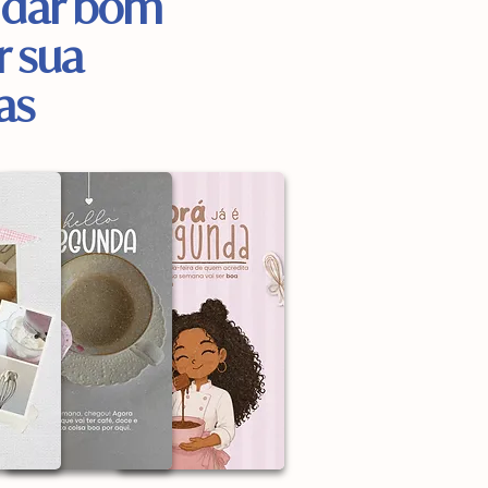
a dar bom
r sua
as