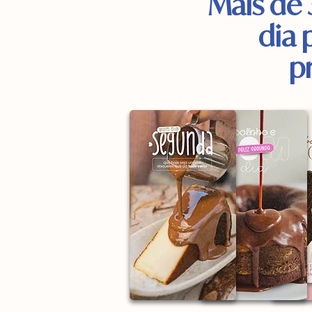
Mais de 
dia 
p