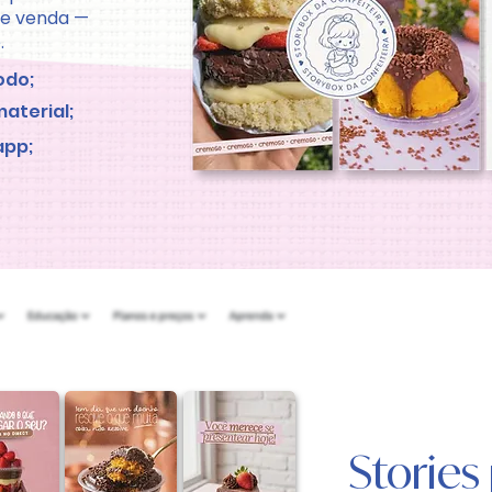
rde venda —
.
odo;
material;
app;
Stories