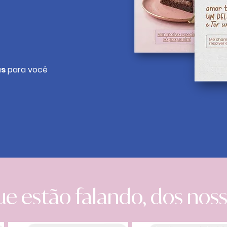
us
para você
ue estão falando, dos noss