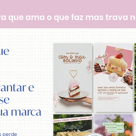
ira que ama o que faz mas trava n
ue
antar e
 se
sua marca
s perde