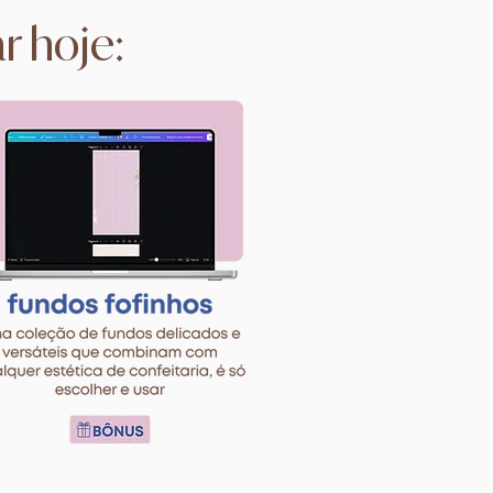
r hoje:​