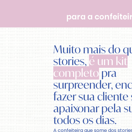
para a confeite
Muito mais do q
stories,
é um kit
completo
pra
surpreender, enc
fazer sua cliente
apaixonar pela 
todos os dias.
A confeiteira que some dos storie