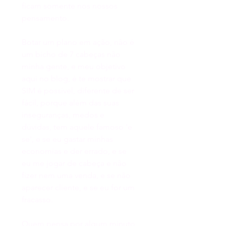
ficam somente nos nossos 
pensamento. 
Botar um plano em ação, não é 
um bicho de 7 cabeças não 
minha gente, e meu objetivo 
aqui no blog, é te mostrar que 
SIM é possível, diferente de ser 
fácil, porque além das suas 
inseguranças, medos e 
dúvidas, tem aquele famoso 'e 
se', e se eu gastar minhas 
economias e der errado, e se 
eu me jogar de cabeça e não 
fizer nem uma venda, e se não 
aparecer cliente, e se eu for um 
fracasso. 
Quem pensa por algum minuto 