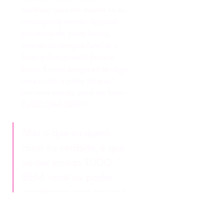
também teria em mente se eu 
conseguiria vender aqueles 
produtos de outra forma, 
através de amigos família, 
o 
bom e famigerado boca a 
boca. 
E meu amigo só te digo 
uma coisa, a partir da sua 
primeira venda, você vai fazer 
TUDO DAR CERTO.
Mas o que eu quero 
dizer na verdade, é que 
se der errado TUDO 
BEM, você vai poder 
recomeçar, mas se você 
ficar uma vida inteira 