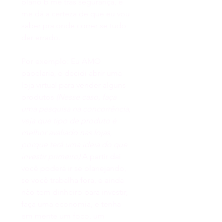
plano b me trás segurança, e 
me dá a certeza de que eu vou 
saber pra onde correr se tudo 
der errado. 
Por exemplo: Eu AMO 
papelaria, e decidi abrir uma 
loja virtual para vender alguns 
produtos 
(Nesse caso, faça 
uma pesquisa na concorrência, 
veja que tipo de produto é 
melhor avaliado nas lojas, 
porque terá uma ideia do que 
investir primeiro) 
A partir dai 
você poderá ir se planejando, 
se você trabalha fora, e ainda 
não tem dinheiro para investir, 
faça uma economia, e tenha 
em mente um foco, um 