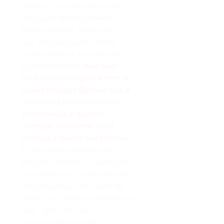
objetivo, um valor de quanto 
você quer ter para investir. 
Nesse período, pesquise, o 
que você vai querer deixar 
pronta entrega, e o que será 
por encomenda, 
mas caso 
você seja louca igual a mim, e 
queira se jogar, faça sua loja, e 
deixe seus produtos só por 
encomenda, e quando 
começar a dar certo, você 
começa a fazer o seu estoque
. 
O meu plano B nesse caso, 
seria não investir um valor alto 
no começo, um valor que não 
me prejudique caso tudo dê 
errado, um valor que seja ok eu 
falar, "puts deu ruim, vou 
começar de novo do 0" 