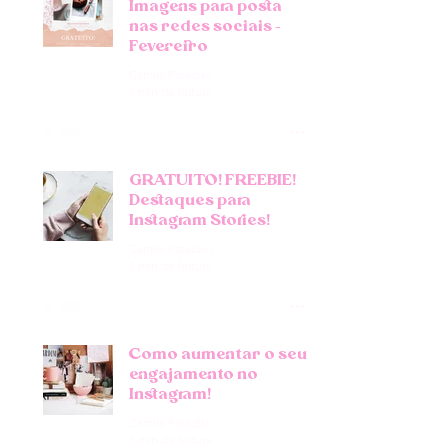
Imagens para posta
nas redes sociais -
Fevereiro
Camila Paradiso
1 min de leitura
GRATUITO! FREEBIE!
Destaques para
Instagram Stories!
Camila Paradiso
1 min de leitura
Como aumentar o seu
engajamento no
Instagram!
Camila Paradiso
3 min de leitura