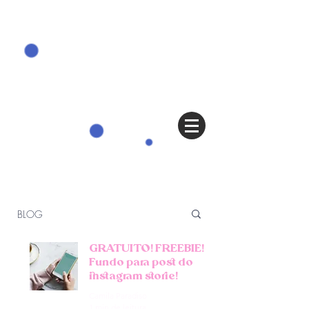
o blog
BLOG
GRATUITO! FREEBIE!
Fundo para post do
instagram storie!
Camila Paradiso
1 min de leitura