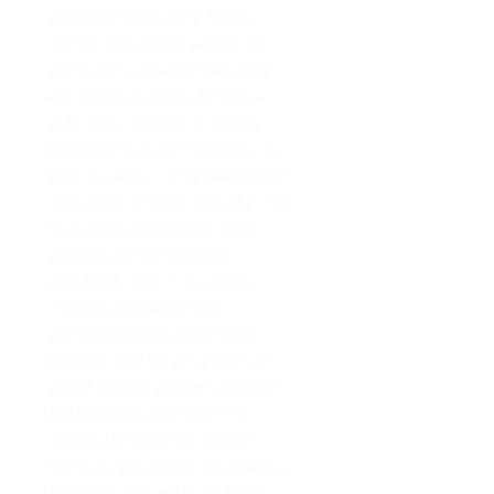
devêssemos fugir!}
. Nada 
contra. Sou super a favor da 
gente ser cada vez mais feliz 
em todas as áreas da nossa 
vida. Mas, quando o hobby 
transforma-se em negócio, ou 
seja, quando o empreendedor 
ouve todo mundo que diz: 
“ah, 
mas você cozinha tão bem, 
deveria ganhar dinheiro 
vendendo isso”
; ou ainda 
“nossa, você sabe dar 
conselhos tão sabiamente, 
porque não faz um curso de 
coaching pra ganhar dinheiro 
trabalhando com isso?”
 e 
decide, finalmente, seguir 
rumo ao seu sonho de criança 
{que ele nem sabe se é isso, 