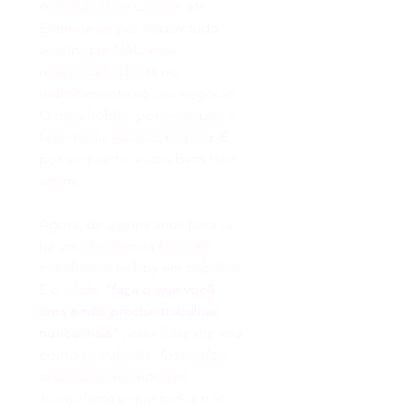
cozinhar, fazer crochê, etc.
Entende-se por hobby tudo 
aquilo que NÃO está 
relacionado direta ou 
indiretamente ao seu negócio. 
O meu hobby, por exemplo, é 
fazer nada. Apenas respirar. E, 
por enquanto, estou bem feliz 
assim.
Agora, de alguns anos para cá, 
há uma tendência forte em 
transformar hobby em trabalho. 
É o tal do 
“faça o que você 
ama e não precise trabalhar 
nunca mais”
{essa frase me soa 
como se trabalhar fosse algo 
absurdamente horrível, 
horripilante e que todos nós 