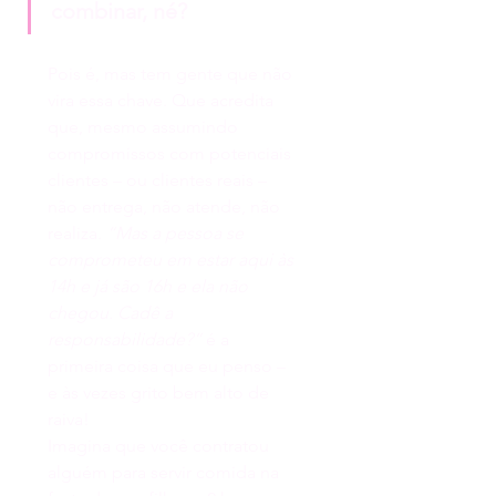
combinar, né?
Pois é, mas tem gente que não 
vira essa chave. Que acredita 
que, mesmo assumindo 
compromissos com potenciais 
clientes – ou clientes reais – 
não entrega, não atende, não 
realiza. 
“Mas a pessoa se 
comprometeu em estar aqui às 
14h e já são 16h e ela não 
chegou. Cadê a 
responsabilidade?”
 é a 
primeira coisa que eu penso – 
e às vezes grito bem alto de 
raiva!
Imagina que você contratou 
alguém para servir comida na 