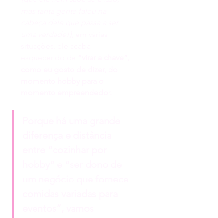
mas tanta gente falou na 
cabeça dele que passa a ser 
uma verdade!}
, em várias 
situações, ele acaba 
esquecendo de 
“virar a chave”, 
como eu gosto de dizer, do 
momento hobby para o 
momento empreendedor.
Porque há uma grande 
diferença e distância 
entre “cozinhar por 
hobby” e “ser dono de 
um negócio que fornece 
comidas variadas para 
eventos”, vamos 