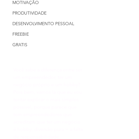
MOTIVAÇÃO
PRODUTIVIDADE
DESENVOLVIMENTO PESSOAL
FREEBIE
GRATIS
Você sabe a diferença entre ser 
um empreendedor, ter um 
negócio próprio e um hobby? 
Pois bem, vamos lá que eu vou 
tentar explicar o mais simples 
possível, porque parece que 
tem empreendedores que 
acreditam que ter um negócio 
é hobby, diversão pura = a falta 
de responsabilidade.