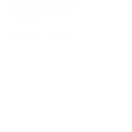
quem fez a comida foi a minha 
sogra. Ai dela se me deixasse 
na mão…..rs!}
Mas, situações semelhantes já 
aconteceram em eventos em 
que estava presente e, além de 
chocada com a falta de 
profissionalismo desses 
pseudos-empreendedores, vi o 
total profissionalismo dos 
organizadores em reverter a 
situação e não deixar ninguém 
perceber o ocorrido.
Mas, a grande questão é: se 
empreender não é o mesmo 
que hobby, como virar a chave 