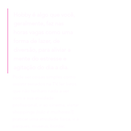
Hobby é algo que você, 
geralmente, faz nas 
horas vagas como uma 
forma de lazer, de 
diversão, para aliviar a 
mente do estresse e 
agitação do dia a dia.
Pode ser coisas simples como 
assistir seriados na TV, ler livros 
que não tenham nada a ver 
com a sua atividade 
profissional, ir ao cinema, visitar 
shoppings 
{não é mulheres?}
, 
praticar uma atividade física, ir à 
parques, museus, bordar, 