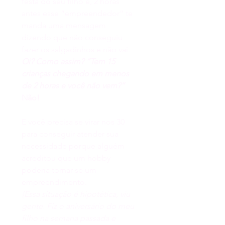
festa do seu filho e, 2 horas 
antes esse “empreendedor” te 
manda uma mensagem 
dizendo que não conseguiu 
fazer os salgadinhos e não vai. 
Oi? Como assim? “Tem 15 
crianças chegando em menos 
de 2 horas e você não vem?”
Não!
E você precisa se virar nos 30 
para conseguir atender sua 
necessidade porque alguém 
acreditou que um hobby 
poderia tornar-se um 
empreendimento.
{Essa situação é hipotética, viu 
gente. Fiz o aniversário do meu 
filho na semana passada e 